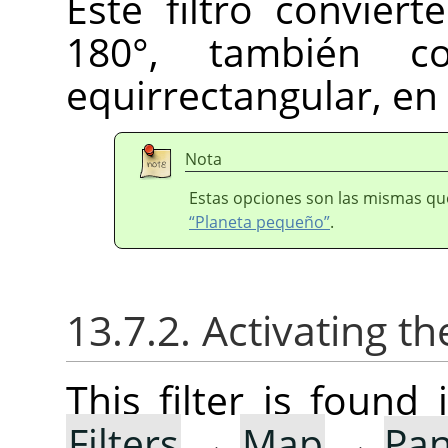
Este filtro convie
180°, también c
equirrectangular, e
Nota
Estas opciones son las mismas qu
“Planeta pequeño”
.
13.7.2. Activating the
This filter is foun
Filters
→
Map
→
Pan