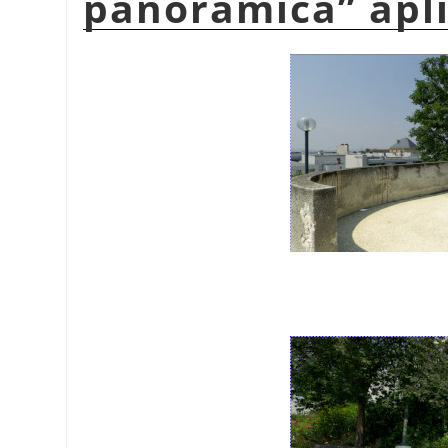
panorámica
”
apl