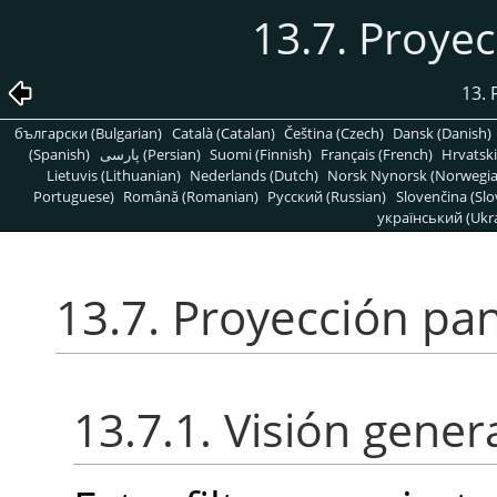
13.7. Proye
13. 
български (Bulgarian)
Català (Catalan)
Čeština (Czech)
Dansk (Danish)
(Spanish)
پارسی (Persian)
Suomi (Finnish)
Français (French)
Hrvatski
Lietuvis (Lithuanian)
Nederlands (Dutch)
Norsk Nynorsk (Norwegi
Portuguese)
Română (Romanian)
Pусский (Russian)
Slovenčina (Slo
український (Ukra
13.7. Proyección pa
13.7.1. Visión gener