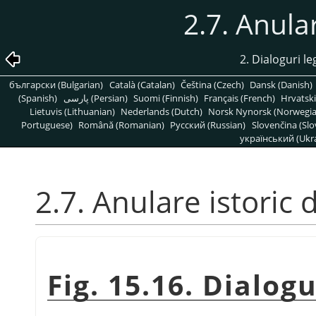
2.7. Anular
2. Dialoguri l
български (Bulgarian)
Català (Catalan)
Čeština (Czech)
Dansk (Danish)
(Spanish)
پارسی (Persian)
Suomi (Finnish)
Français (French)
Hrvatski
Lietuvis (Lithuanian)
Nederlands (Dutch)
Norsk Nynorsk (Norwegi
Portuguese)
Română (Romanian)
Pусский (Russian)
Slovenčina (Slo
український (Ukra
2.7. Anulare istoric 
Fig. 15.16. Dialog