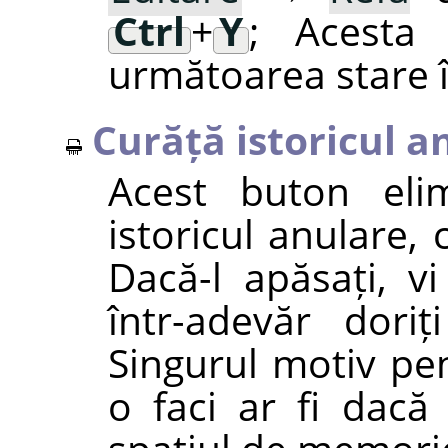
Ctrl
+
Y
; Acesta
următoarea stare în
Curăță istoricul a
Acest buton elim
istoricul anulare, 
Dacă-l apăsați, v
într-adevăr doriț
Singurul motiv pen
o faci ar fi dacă