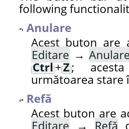
following functionalit
Anulare
Acest buton are a
Editare
→
Anular
Ctrl
+
Z
; acesta
următoarea stare î
Refă
Acest buton are ac
Editare
→
Refă
d