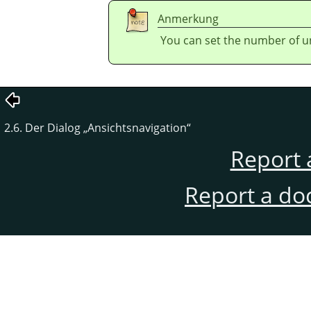
Anmerkung
You can set the number of u
2.6. Der Dialog
„
Ansichtsnavigation
“
Report 
Report a do