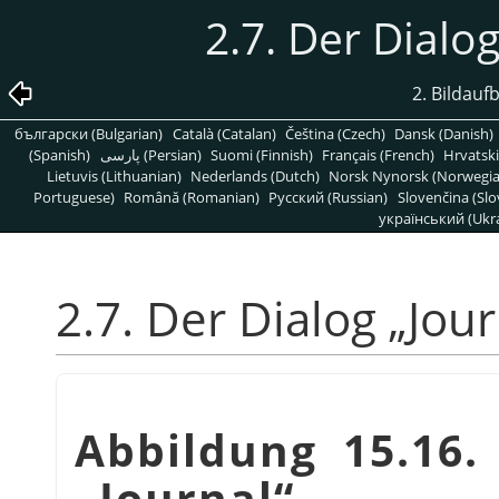
2.7. Der Dialo
2. Bildau
български (Bulgarian)
Català (Catalan)
Čeština (Czech)
Dansk (Danish)
(Spanish)
پارسی (Persian)
Suomi (Finnish)
Français (French)
Hrvatski
Lietuvis (Lithuanian)
Nederlands (Dutch)
Norsk Nynorsk (Norwegi
Portuguese)
Română (Romanian)
Pусский (Russian)
Slovenčina (Slo
український (Ukra
2.7. Der Dialog
„
Jour
Abbildung 15.16.
„
Journal
“