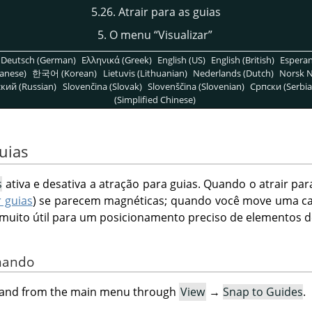
5.26. Atrair para as guias
5. O menu
“
Visualizar
”
Deutsch (German)
Ελληνικά (Greek)
English (US)
English (British)
Espera
anese)
한국어 (Korean)
Lietuvis (Lithuanian)
Nederlands (Dutch)
Norsk N
кий (Russian)
Slovenčina (Slovak)
Slovenščina (Slovenian)
Српски (Serbia
(Simplified Chinese)
guias
s
ativa e desativa a atração para guias. Quando o atrair para
 guias
) se parecem magnéticas; quando você move uma ca
 muito útil para um posicionamento preciso de elementos 
omando
mand from the main menu through
View
→
Snap to Guides
.