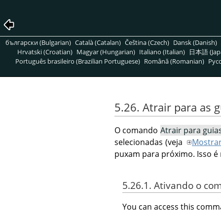
български (Bulgarian)
Català (Catalan)
Čeština (Czech)
Dansk (Danish)
Hrvatski (Croatian)
Magyar (Hungarian)
Italiano (Italian)
日本語 (Jap
Português brasileiro (Brazilian Portuguese)
Română (Romanian)
Pусс
5.26. Atrair para as 
O comando
Atrair para guia
selecionadas (veja
Mostrar
puxam para próximo. Isso é
5.26.1. Ativando o c
You can access this com