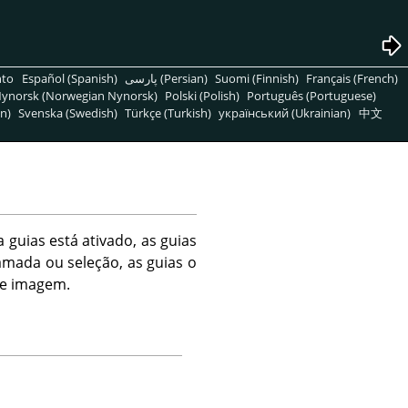
nto
Español (Spanish)
پارسی (Persian)
Suomi (Finnish)
Français (French)
ynorsk (Norwegian Nynorsk)
Polski (Polish)
Português (Portuguese)
n)
Svenska (Swedish)
Türkçe (Turkish)
український (Ukrainian)
中文
 guias está ativado, as guias
mada ou seleção, as guias o
de imagem.