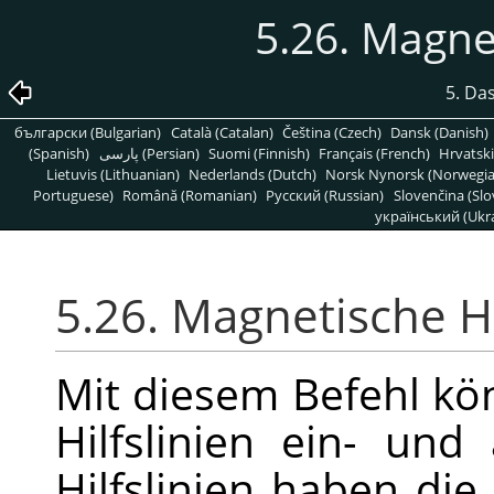
5.26. Magnet
5. Da
български (Bulgarian)
Català (Catalan)
Čeština (Czech)
Dansk (Danish)
(Spanish)
پارسی (Persian)
Suomi (Finnish)
Français (French)
Hrvatski
Lietuvis (Lithuanian)
Nederlands (Dutch)
Norsk Nynorsk (Norwegi
Portuguese)
Română (Romanian)
Pусский (Russian)
Slovenčina (Slo
український (Ukra
5.26. Magnetische Hi
Mit diesem Befehl kö
Hilfslinien ein- und
Hilfslinien haben die