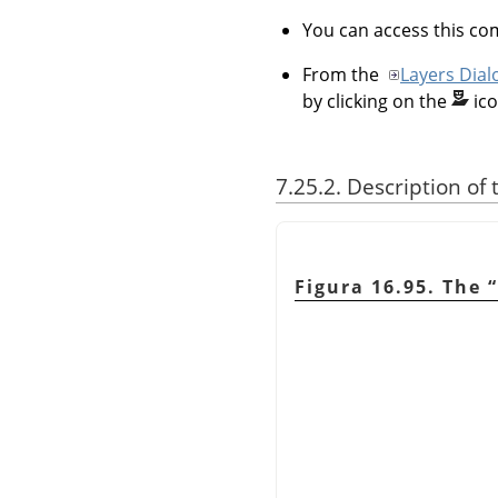
You can access this 
From the
Layers Dial
by clicking on the
ic
7.25.2. Description of
Figura 16.95. The
“