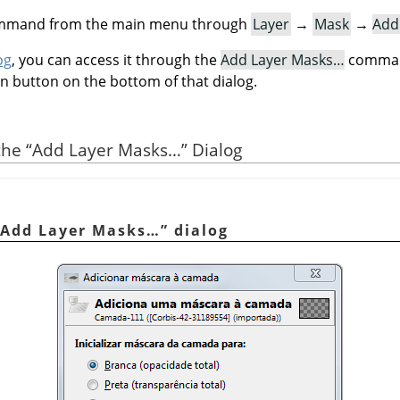
command from the main menu through
Layer
→
Mask
→
Add
og
, you can access it through the
Add Layer Masks…
command
on button on the bottom of that dialog.
 the
“
Add Layer Masks…
”
Dialog
Add Layer Masks…
”
dialog