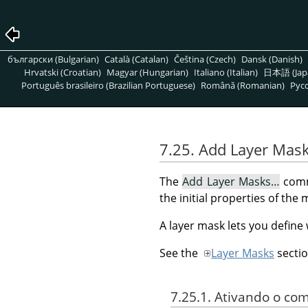
български (Bulgarian)
Català (Catalan)
Čeština (Czech)
Dansk (Danish)
Hrvatski (Croatian)
Magyar (Hungarian)
Italiano (Italian)
日本語 (Jap
Português brasileiro (Brazilian Portuguese)
Română (Romanian)
Pусс
7.25. Add Layer Mas
The
Add Layer Masks…
comma
the initial properties of the 
A layer mask lets you define
See the
Layer Masks
sectio
7.25.1. Ativando o c