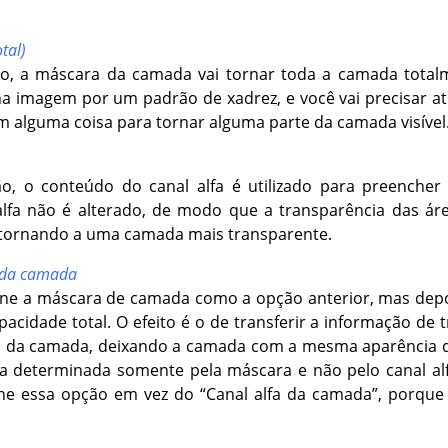
tal)
, a máscara da camada vai tornar toda a camada totalm
a imagem por um padrão de xadrez, e você vai precisar at
m alguma coisa para tornar alguma parte da camada visível
o, o conteúdo do canal alfa é utilizado para preenche
alfa não é alterado, de modo que a transparência das áre
tornando a uma camada mais transparente.
a da camada
ine a máscara de camada como a opção anterior, mas depoi
cidade total. O efeito é o de transferir a informação de t
 da camada, deixando a camada com a mesma aparência que
a determinada somente pela máscara e não pelo canal al
one essa opção em vez do
“
Canal alfa da camada
”
, porque 