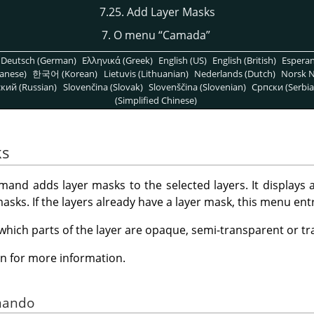
7.25. Add Layer Masks
7. O menu
“
Camada
”
Deutsch (German)
Ελληνικά (Greek)
English (US)
English (British)
Espera
anese)
한국어 (Korean)
Lietuvis (Lithuanian)
Nederlands (Dutch)
Norsk N
кий (Russian)
Slovenčina (Slovak)
Slovenščina (Slovenian)
Српски (Serbia
(Simplified Chinese)
ks
nd adds layer masks to the selected layers. It displays a
masks. If the layers already have a layer mask, this menu entr
 which parts of the layer are opaque, semi-transparent or t
n for more information.
omando