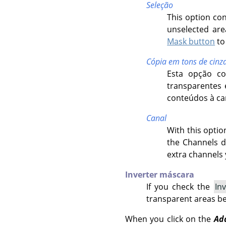
Seleção
This option con
unselected area
Mask button
to 
Cópia em tons de cin
Esta opção c
transparentes 
conteúdos à ca
Canal
With this optio
the Channels di
extra channels 
Inverter máscara
If you check the
In
transparent areas b
When you click on the
Ad