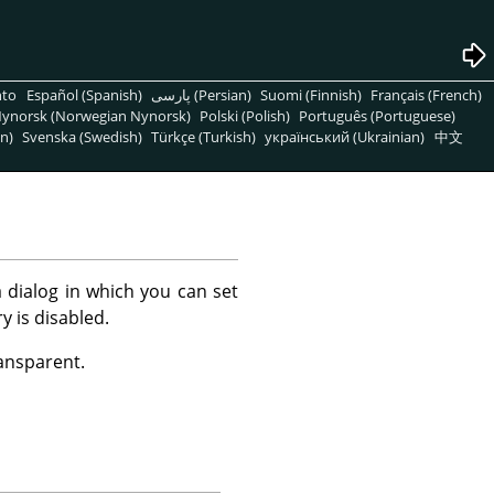
nto
Español (Spanish)
پارسی (Persian)
Suomi (Finnish)
Français (French)
ynorsk (Norwegian Nynorsk)
Polski (Polish)
Português (Portuguese)
n)
Svenska (Swedish)
Türkçe (Turkish)
український (Ukrainian)
中文
 dialog in which you can set
y is disabled.
ransparent.