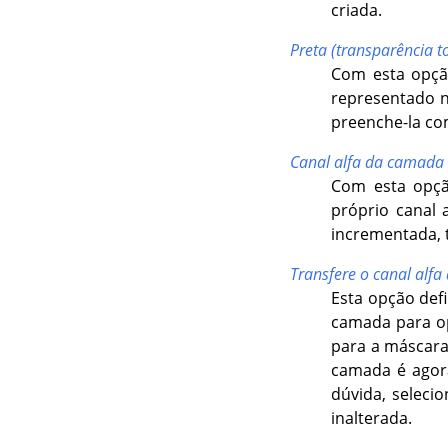
criada.
Preta (transparência to
Com esta opção
representado n
preenche-la co
Canal alfa da camada
Com esta opçã
próprio canal 
incrementada, 
Transfere o canal alf
Esta opção def
camada para opa
para a máscara
camada é agor
dúvida, seleci
inalterada.