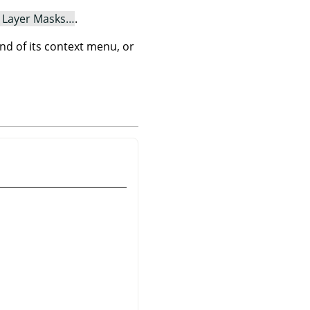
 Layer Masks…
.
 of its context menu, or