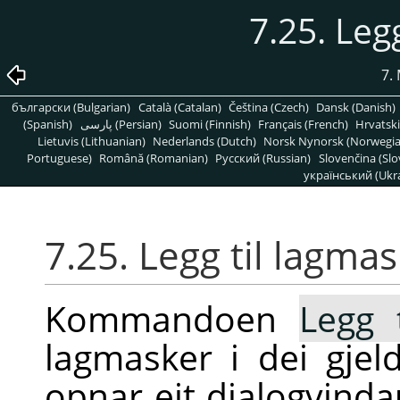
7.25. Leg
7.
български (Bulgarian)
Català (Catalan)
Čeština (Czech)
Dansk (Danish)
(Spanish)
پارسی (Persian)
Suomi (Finnish)
Français (French)
Hrvatski
Lietuvis (Lithuanian)
Nederlands (Dutch)
Norsk Nynorsk (Norwegi
Portuguese)
Română (Romanian)
Pусский (Russian)
Slovenčina (Slo
український (Ukra
7.25. Legg til lagma
Kommandoen
Legg 
lagmasker i dei gj
opnar eit dialogvin