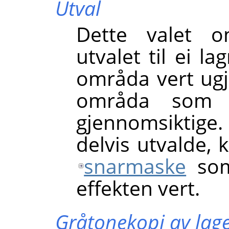
Utval
Dette valet o
utvalet til ei l
områda vert ug
områda som i
gjennomsiktige
delvis utvalde,
snarmaske
som 
effekten vert.
Gråtonekopi av lage