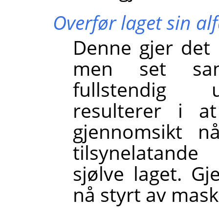
Overfør laget sin al
Denne gjer det
men set sams
fullstendig 
resulterer i a
gjennomsikt n
tilsynelatande
sjølve laget. Gj
nå styrt av mask