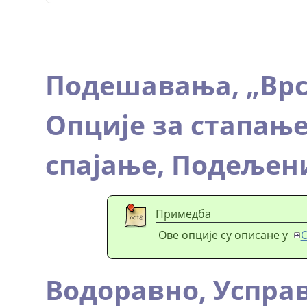
Подешавања,
„
Врс
Опције за стапањ
спајање,
Подељен
Примедба
Ове опције су описане у
О
Водоравно,
Успра