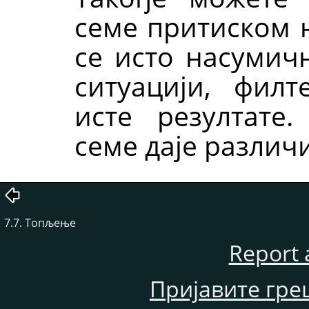
семе притиском 
се исто насумичн
ситуацији, фил
исте резултате
семе даје различи
7.7. Топљење
Report 
Пријавите гре