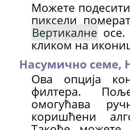
Можете подесити 
пиксели помера
Вертикалне
осе. 
кликом на икониц
Насумично семе,
Ова опција ко
филтера. П
омогућава ру
коришћени алг
Такође можете 