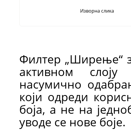
Изворна слика
Филтер „Ширење“ з
активном слоју
насумично одабра
који одреди корис
боја, а не на једн
уводе се нове боје.