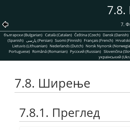
7.8
7. 
български (Bulgarian)
Català (Catalan)
Čeština (Czech)
Dansk (Danish)
(Spanish)
پارسی (Persian)
Suomi (Finnish)
Français (French)
Hrvatski
Lietuvis (Lithuanian)
Nederlands (Dutch)
Norsk Nynorsk (Norwegi
Portuguese)
Română (Romanian)
Pусский (Russian)
Slovenčina (Slo
український (Ukra
7.8. Ширење
7.8.1. Преглед