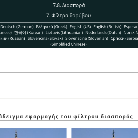
7.8. Διασπορά
7. Φίλτρα θορύβου
Deutsch (German)
Ελληνικά (Greek)
English (US)
English (British)
Espera
anese)
한국어 (Korean)
Lietuvis (Lithuanian)
Nederlands (Dutch)
Norsk N
кий (Russian)
Slovenčina (Slovak)
Slovenščina (Slovenian)
Српски (Serbia
(Simplified Chinese)
ράδειγμα εφαρμογής του φίλτρου διασποράς