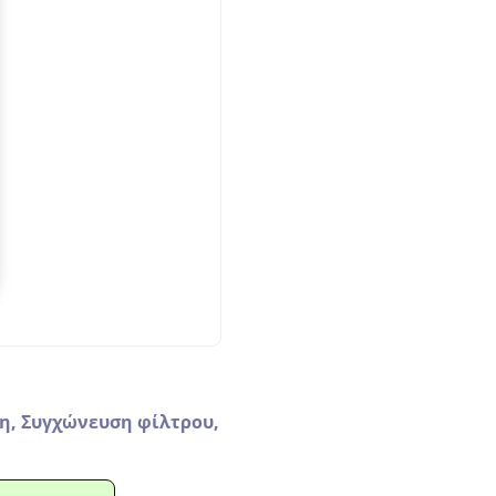
η,
Συγχώνευση φίλτρου,