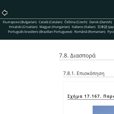
български (Bulgarian)
Català (Catalan)
Čeština (Czech)
Dansk (Danish)
Hrvatski (Croatian)
Magyar (Hungarian)
Italiano (Italian)
日本語 (Jap
Português brasileiro (Brazilian Portuguese)
Română (Romanian)
Pусс
7.8. Διασπορά
7.8.1. Επισκόπηση
Σχήμα 17.167. Πα