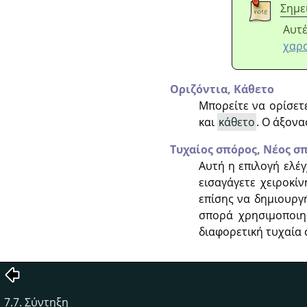
Σημε
Αυτέ
χαρα
Οριζόντια,
Κάθετο
Μπορείτε να ορίσετ
και
κάθετο
. Ο άξονα
Τυχαίος σπόρος,
Νέος σ
Αυτή η επιλογή ελέγ
εισαγάγετε χειροκί
επίσης να δημιουργ
σπορά χρησιμοποιηθ
διαφορετική τυχαία
7.7. Σύντηξη