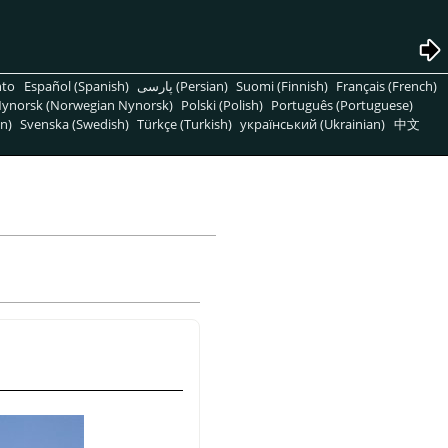
nto
Español (Spanish)
پارسی (Persian)
Suomi (Finnish)
Français (French)
ynorsk (Norwegian Nynorsk)
Polski (Polish)
Português (Portuguese)
n)
Svenska (Swedish)
Türkçe (Turkish)
український (Ukrainian)
中文