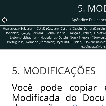
5. MO
Apêndice D. Licen
български (Bulgarian)
Català (Catalan)
Čeština (Czech)
Dansk (Danish)
(Spanish)
پارسی (Persian)
Suomi (Finnish)
Français (French)
Hrvatski
Lietuvis (Lithuanian)
Nederlands (Dutch)
Norsk Nynorsk (Norwegi
Portuguese)
Română (Romanian)
Pусский (Russian)
Slovenčina (Slo
український (Ukra
5. MODIFICAÇÕES
Você pode copiar e
Modificada do Docu