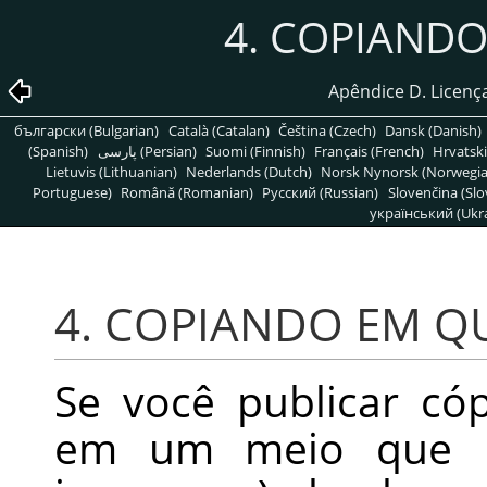
4. COPIAND
Apêndice D. Licen
български (Bulgarian)
Català (Catalan)
Čeština (Czech)
Dansk (Danish)
(Spanish)
پارسی (Persian)
Suomi (Finnish)
Français (French)
Hrvatski
Lietuvis (Lithuanian)
Nederlands (Dutch)
Norsk Nynorsk (Norwegi
Portuguese)
Română (Romanian)
Pусский (Russian)
Slovenčina (Slo
український (Ukra
4. COPIANDO EM Q
Se você publicar có
em um meio que n