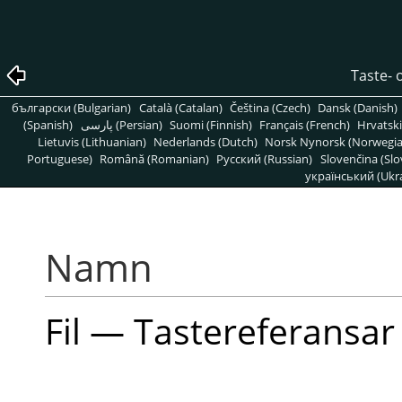
Taste- 
български (Bulgarian)
Català (Catalan)
Čeština (Czech)
Dansk (Danish)
(Spanish)
پارسی (Persian)
Suomi (Finnish)
Français (French)
Hrvatski
Lietuvis (Lithuanian)
Nederlands (Dutch)
Norsk Nynorsk (Norwegi
Portuguese)
Română (Romanian)
Pусский (Russian)
Slovenčina (Slo
український (Ukra
Namn
Fil — Tastereferansa