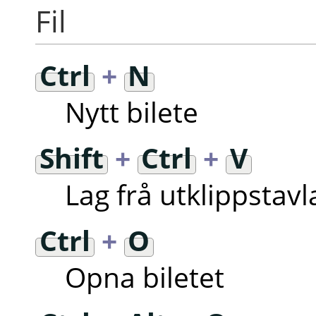
Fil
Ctrl
+
N
Nytt bilete
Shift
+
Ctrl
+
V
Lag frå utklippstavl
Ctrl
+
O
Opna biletet