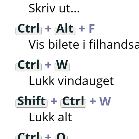
Skriv ut…
Ctrl
+
Alt
+ F
Vis bilete i filhan
Ctrl
+
W
Lukk vindauget
Shift
+
Ctrl
+ W
Lukk alt
Ctrl
+
Q