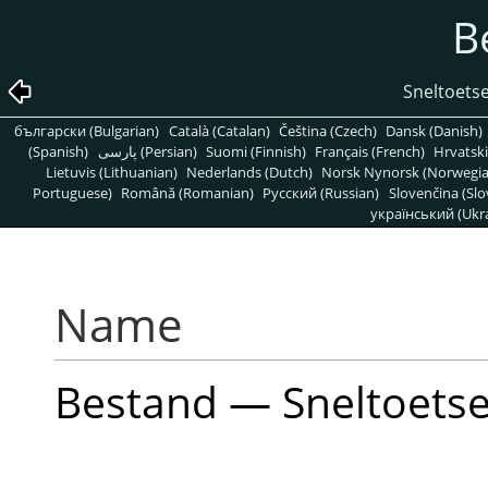
B
Sneltoets
български (Bulgarian)
Català (Catalan)
Čeština (Czech)
Dansk (Danish)
(Spanish)
پارسی (Persian)
Suomi (Finnish)
Français (French)
Hrvatski
Lietuvis (Lithuanian)
Nederlands (Dutch)
Norsk Nynorsk (Norwegi
Portuguese)
Română (Romanian)
Pусский (Russian)
Slovenčina (Slo
український (Ukra
Name
Bestand — Sneltoets