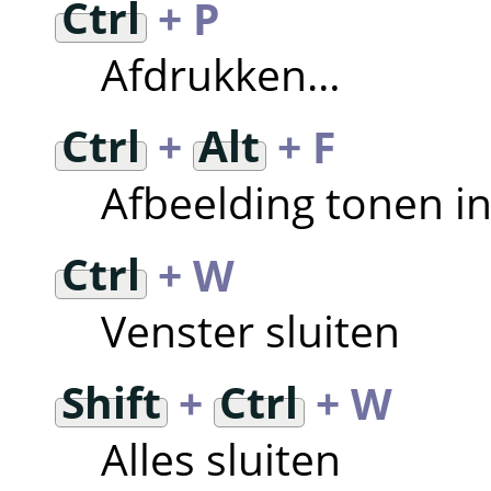
Ctrl
+ P
Afdrukken…
Ctrl
+
Alt
+ F
Afbeelding tonen i
Ctrl
+ W
Venster sluiten
Shift
+
Ctrl
+ W
Alles sluiten