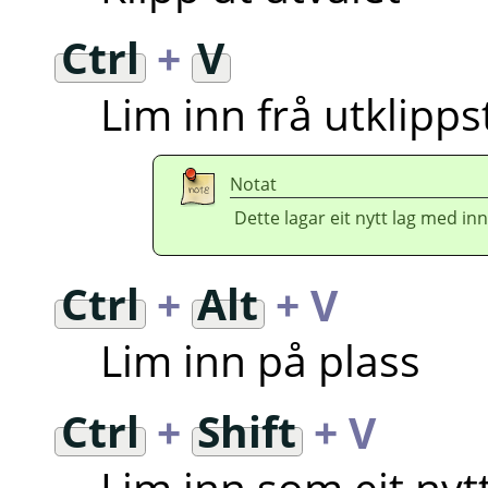
Ctrl
+
V
Lim inn frå utklipps
Notat
Dette lagar eit nytt lag med inn
Ctrl
+
Alt
+ V
Lim inn på plass
Ctrl
+
Shift
+ V
Lim inn som eit nytt