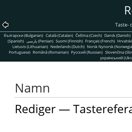
R
Taste- 
български (Bulgarian)
Català (Catalan)
Čeština (Czech)
Dansk (Danish)
(Spanish)
پارسی (Persian)
Suomi (Finnish)
Français (French)
Hrvatski
Lietuvis (Lithuanian)
Nederlands (Dutch)
Norsk Nynorsk (Norwegi
Portuguese)
Română (Romanian)
Pусский (Russian)
Slovenčina (Slo
український (Ukra
Namn
Rediger — Tasterefe