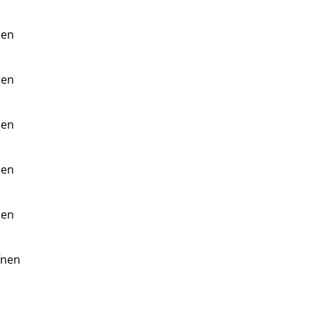
nen
nen
nen
nen
nen
fnen