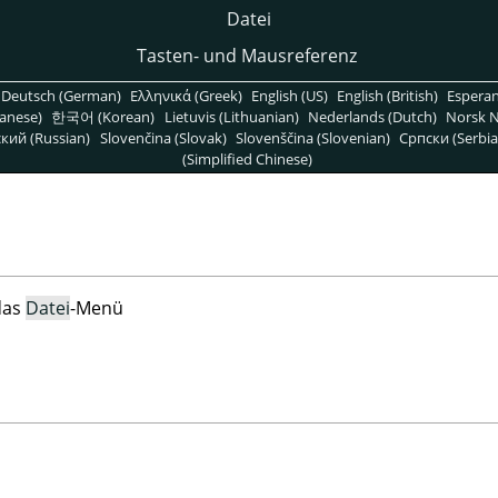
Datei
Tasten- und Mausreferenz
Deutsch (German)
Ελληνικά (Greek)
English (US)
English (British)
Espera
anese)
한국어 (Korean)
Lietuvis (Lithuanian)
Nederlands (Dutch)
Norsk N
кий (Russian)
Slovenčina (Slovak)
Slovenščina (Slovenian)
Српски (Serbia
(Simplified Chinese)
das
Datei
-Menü