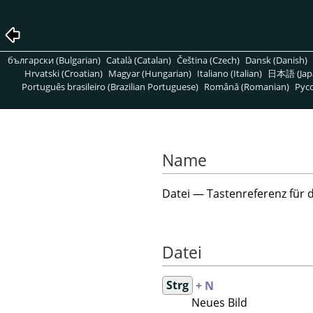
български (Bulgarian)
Català (Catalan)
Čeština (Czech)
Dansk (Danish)
Hrvatski (Croatian)
Magyar (Hungarian)
Italiano (Italian)
日本語 (Jap
Português brasileiro (Brazilian Portuguese)
Română (Romanian)
Pусс
Name
Datei — Tastenreferenz für 
Datei
Strg
+ N
Neues Bild