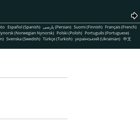
nto
Español (Spanish)
پارسی (Persian)
Suomi (Finnish)
Français (French)
ynorsk (Norwegian Nynorsk)
Polski (Polish)
Português (Portuguese)
n)
Svenska (Swedish)
Türkçe (Turkish)
український (Ukrainian)
中文