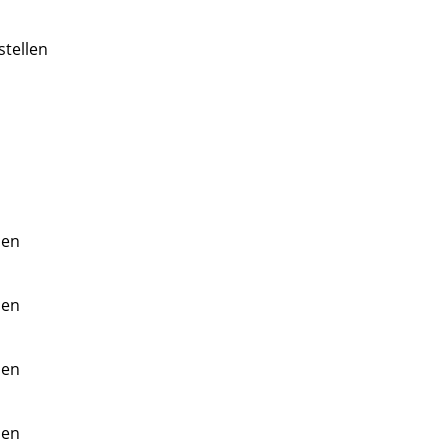
stellen
nen
nen
nen
nen