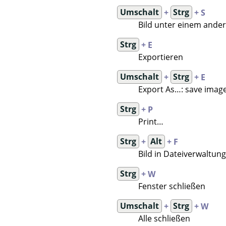
Umschalt
+
Strg
+ S
Bild unter einem ande
Strg
+ E
Exportieren
Umschalt
+
Strg
+ E
Export As…: save image 
Strg
+ P
Print…
Strg
+
Alt
+ F
Bild in Dateiverwaltun
Strg
+ W
Fenster schließen
Umschalt
+
Strg
+ W
Alle schließen