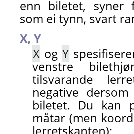
enn biletet, syner 
som ei tynn, svart r
X,
Y
X
og
Y
spesifisere
venstre bileth
tilsvarande lerr
negative dersom 
biletet. Du kan p
måtar (men koordi
lerretskanten):