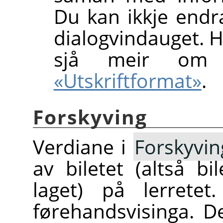
Du kan ikkje endra
dialogvindauget. H
sjå meir o
«Utskriftformat»
.
Forskyving
Verdiane i
Forskyvin
av biletet (altså bi
laget) på lerretet
førehandsvisinga. D