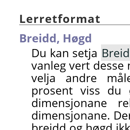
Lerretformat
Breidd,
Høgd
Du kan setja
Brei
vanleg vert desse 
velja andre måle
prosent viss du 
dimensjonane rel
dimensjonane. De
breidd og høgd ikk