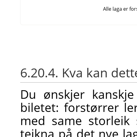
Alle laga er for
6.20.4. Kva kan dette
Du ønskjer kanskje
biletet: forstørrer le
med same storleik 
teikna på det nye la