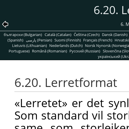
6.20. 
6. 
български (Bulgarian)
Català (Catalan)
Čeština (Czech)
Dansk (Danish)
(Spanish)
پارسی (Persian)
Suomi (Finnish)
Français (French)
Hrvatski
Lietuvis (Lithuanian)
Nederlands (Dutch)
Norsk Nynorsk (Norwegi
Portuguese)
Română (Romanian)
Pусский (Russian)
Slovenčina (Slo
український (Ukra
6.20. Lerretformat
«Lerretet» er det syn
Som standard vil stor
same som storleik