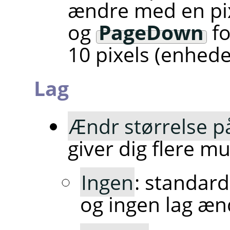
ændre med en pix
og
PageDown
fo
10 pixels (enhede
Lag
Ændr størrelse p
giver dig flere m
Ingen
: standard
og ingen lag ænd