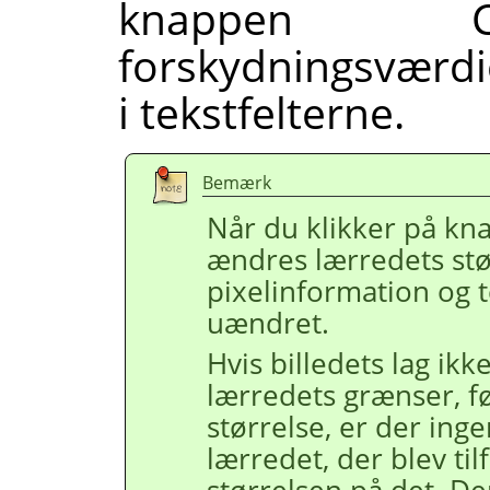
knappen Ce
forskydningsværdi
i tekstfelterne.
Bemærk
Når du klikker på k
ændres lærredets stø
pixelinformation og 
uændret.
Hvis billedets lag ikk
lærredets grænser, f
størrelse, er der inge
lærredet, der blev ti
størrelsen på det. De