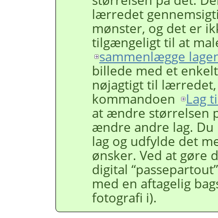
lærredet gennemsigti
mønster, og det er i
tilgængeligt til at m
sammenlægge lage
billede med et enkelt
nøjagtigt til lærredet
kommandoen
Lag t
at ændre størrelsen p
ændre andre lag. Du 
lag og udfylde det m
ønsker. Ved at gøre 
digital
“
passepartout
”
med en aftagelig bagsi
fotografi i).