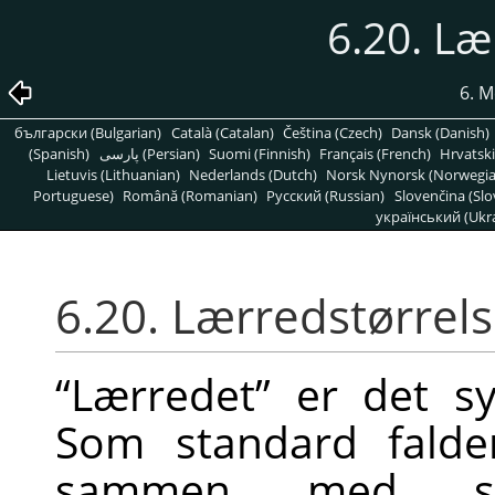
6.20. Læ
6. 
български (Bulgarian)
Català (Catalan)
Čeština (Czech)
Dansk (Danish)
(Spanish)
پارسی (Persian)
Suomi (Finnish)
Français (French)
Hrvatski
Lietuvis (Lithuanian)
Nederlands (Dutch)
Norsk Nynorsk (Norwegi
Portuguese)
Română (Romanian)
Pусский (Russian)
Slovenčina (Slo
український (Ukra
6.20. Lærredstørrel
“
Lærredet
”
er det syn
Som standard falde
sammen med stø