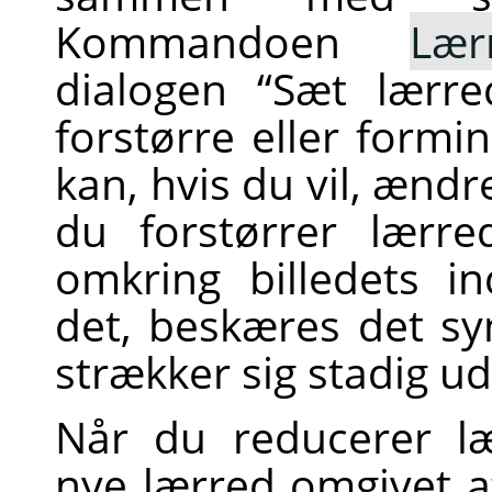
Kommandoen
Lær
dialogen
“
Sæt lærred
forstørre eller formi
kan, hvis du vil, ændr
du forstørrer lærre
omkring billedets i
det, beskæres det s
strækker sig stadig ud
Når du reducerer læ
nye lærred omgivet a