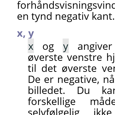
forhåndsvisningsvi
en tynd negativ kant.
x,
y
x
og
y
angiver 
øverste venstre hj
til det øverste ve
De er negative, n
billedet. Du ka
forskellige må
selvfølgelig ikk