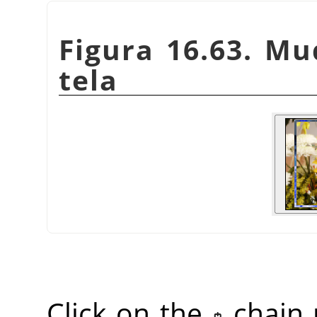
Figura 16.63. M
tela
Click on the
chain 