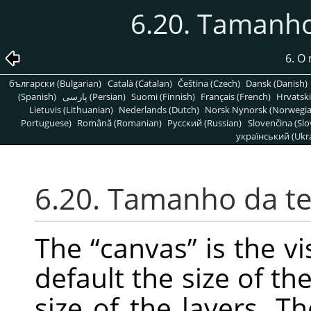
6.20. Tamanho
6. O
български (Bulgarian)
Català (Catalan)
Čeština (Czech)
Dansk (Danish)
(Spanish)
پارسی (Persian)
Suomi (Finnish)
Français (French)
Hrvatski
Lietuvis (Lithuanian)
Nederlands (Dutch)
Norsk Nynorsk (Norwegi
Portuguese)
Română (Romanian)
Pусский (Russian)
Slovenčina (Slo
український (Ukra
6.20. Tamanho da te
The
“
canvas
”
is the vi
default the size of th
size of the layers. T