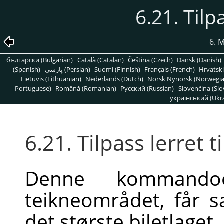
6.21. Tilpa
6. 
български (Bulgarian)
Català (Catalan)
Čeština (Czech)
Dansk (Danish)
(Spanish)
پارسی (Persian)
Suomi (Finnish)
Français (French)
Hrvatski
Lietuvis (Lithuanian)
Nederlands (Dutch)
Norsk Nynorsk (Norwegi
Portuguese)
Română (Romanian)
Pусский (Russian)
Slovenčina (Slo
український (Ukra
6.21. Tilpass lerret ti
Denne kommandoe
teikneområdet, får
det største biletlaget.