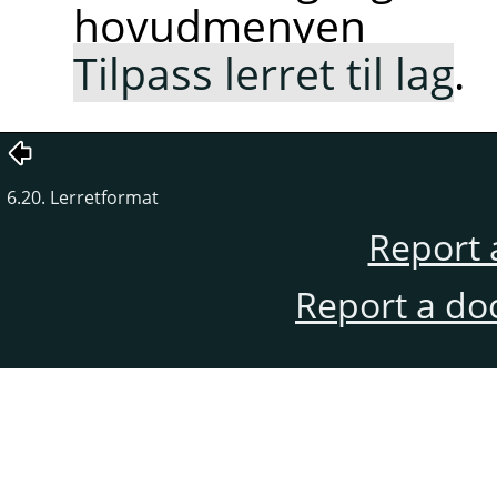
hovudmeny
Tilpass lerret til lag
.
6.20. Lerretformat
Report 
Report a do