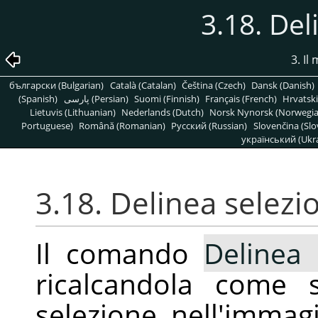
3.18. Del
3. Il
български (Bulgarian)
Català (Catalan)
Čeština (Czech)
Dansk (Danish)
(Spanish)
پارسی (Persian)
Suomi (Finnish)
Français (French)
Hrvatski
Lietuvis (Lithuanian)
Nederlands (Dutch)
Norsk Nynorsk (Norwegi
Portuguese)
Română (Romanian)
Pусский (Russian)
Slovenčina (Slo
український (Ukra
3.18. Delinea selezi
Il comando
Delinea 
ricalcandola come 
selezione nell'imma