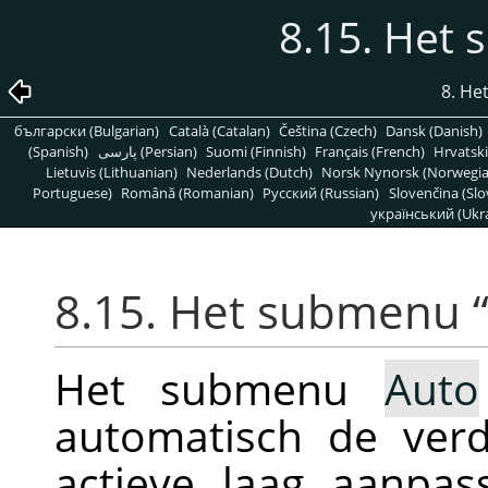
8.15. Het
8. H
български (Bulgarian)
Català (Catalan)
Čeština (Czech)
Dansk (Danish)
(Spanish)
پارسی (Persian)
Suomi (Finnish)
Français (French)
Hrvatski
Lietuvis (Lithuanian)
Nederlands (Dutch)
Norsk Nynorsk (Norwegi
Portuguese)
Română (Romanian)
Pусский (Russian)
Slovenčina (Slo
український (Ukra
8.15. Het submenu
Het submenu
Auto
automatisch de ver
actieve laag aanpas