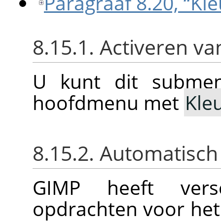
Paragraaf 8.20, “Kl
8.15.1. Activeren v
U kunt dit submen
hoofdmenu met
Kle
8.15.2. Automatisch
GIMP
heeft versc
opdrachten voor he