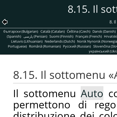
8.15. Il s
8. 
български (Bulgarian)
Català (Catalan)
Čeština (Czech)
Dansk (Danish)
(Spanish)
پارسی (Persian)
Suomi (Finnish)
Français (French)
Hrvatski
Lietuvis (Lithuanian)
Nederlands (Dutch)
Norsk Nynorsk (Norwegi
Portuguese)
Română (Romanian)
Pусский (Russian)
Slovenčina (Slo
український (Ukra
8.15. Il sottomenu
«
Il sottomenu
Auto
co
permettono di rego
distribuzione dei colo