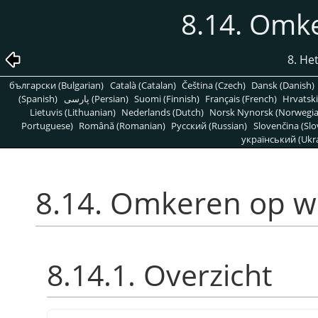
8.14. Omk
8. H
български (Bulgarian)
Català (Catalan)
Čeština (Czech)
Dansk (Danish)
(Spanish)
پارسی (Persian)
Suomi (Finnish)
Français (French)
Hrvatski
Lietuvis (Lithuanian)
Nederlands (Dutch)
Norsk Nynorsk (Norwegi
Portuguese)
Română (Romanian)
Pусский (Russian)
Slovenčina (Slo
український (Ukra
8.14. Omkeren op 
8.14.1. Overzicht