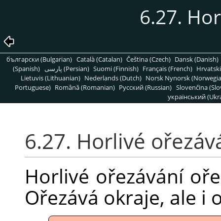
6.27. Hor
български (Bulgarian)
Català (Catalan)
Čeština (Czech)
Dansk (Danish)
(Spanish)
پارسی (Persian)
Suomi (Finnish)
Français (French)
Hrvatski
Lietuvis (Lithuanian)
Nederlands (Dutch)
Norsk Nynorsk (Norwegi
Portuguese)
Română (Romanian)
Pусский (Russian)
Slovenčina (Slo
український (Ukra
6.27. Horlivé ořezáv
Horlivé ořezávání oř
Ořezává okraje, ale i 