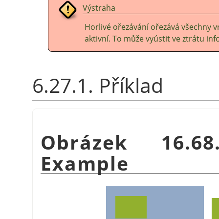
Výstraha
Horlivé ořezávání ořezává všechny vr
aktivní. To může vyústit ve ztrátu in
6.27.1. Příklad
Obrázek 16.
Example