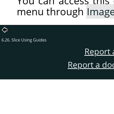
You can access thi
menu through
Imag
6.26. Slice Using Guides
Report 
Report a do