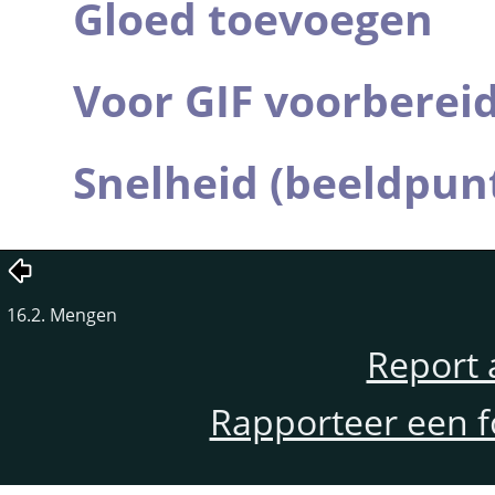
Gloed toevoegen
Voor GIF voorberei
Snelheid (beeldpun
16.2. Mengen
Report 
Rapporteer een f