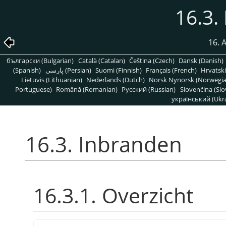
16.3.
16. 
български (Bulgarian)
Català (Catalan)
Čeština (Czech)
Dansk (Danish)
(Spanish)
پارسی (Persian)
Suomi (Finnish)
Français (French)
Hrvatski
Lietuvis (Lithuanian)
Nederlands (Dutch)
Norsk Nynorsk (Norwegi
Portuguese)
Română (Romanian)
Pусский (Russian)
Slovenčina (Slo
український (Ukra
16.3. Inbranden
16.3.1. Overzicht