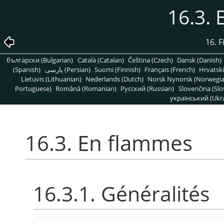
16.3.
16. F
български (Bulgarian)
Català (Catalan)
Čeština (Czech)
Dansk (Danish)
(Spanish)
پارسی (Persian)
Suomi (Finnish)
Français (French)
Hrvatski
Lietuvis (Lithuanian)
Nederlands (Dutch)
Norsk Nynorsk (Norwegi
Portuguese)
Română (Romanian)
Pусский (Russian)
Slovenčina (Slo
український (Ukra
16.3. En flammes
16.3.1. Généralités