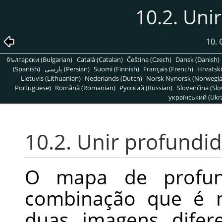
10.2. Uni
10. 
български (Bulgarian)
Català (Catalan)
Čeština (Czech)
Dansk (Danish)
(Spanish)
پارسی (Persian)
Suomi (Finnish)
Français (French)
Hrvatski
Lietuvis (Lithuanian)
Nederlands (Dutch)
Norsk Nynorsk (Norwegi
Portuguese)
Română (Romanian)
Pусский (Russian)
Slovenčina (Slo
український (Ukra
10.2. Unir profundi
O mapa de profun
combinação que é m
duas imagens difer