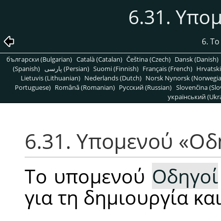
6.31. Υπο
6. Τ
български (Bulgarian)
Català (Catalan)
Čeština (Czech)
Dansk (Danish)
(Spanish)
پارسی (Persian)
Suomi (Finnish)
Français (French)
Hrvatski
Lietuvis (Lithuanian)
Nederlands (Dutch)
Norsk Nynorsk (Norwegi
Portuguese)
Română (Romanian)
Pусский (Russian)
Slovenčina (Slo
український (Ukra
6.31. Υπομενού
«
Οδ
Το υπομενού
Οδηγοί
για τη δημιουργία κα