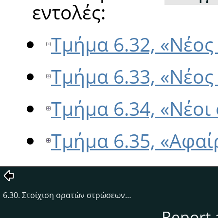
εντολές:
Τμήμα 6.32, «Νέος
Τμήμα 6.33, «Νέος
Τμήμα 6.34, «Νέοι
Τμήμα 6.35, «Αφα
6.30. Στοίχιση ορατών στρώσεων…
Report 