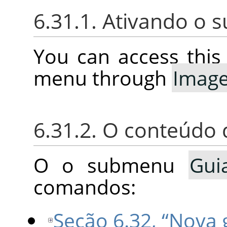
6.31.1. Ativando o
You can access thi
menu through
Imag
6.31.2. O conteúd
O o submenu
Gui
comandos:
Seção 6.32, “Nova 