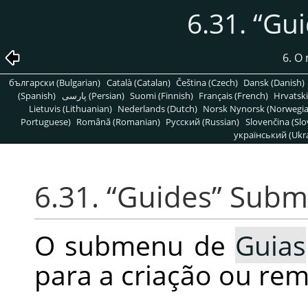
6.31.
“
Gui
6. O
български (Bulgarian)
Català (Catalan)
Čeština (Czech)
Dansk (Danish)
(Spanish)
پارسی (Persian)
Suomi (Finnish)
Français (French)
Hrvatski
Lietuvis (Lithuanian)
Nederlands (Dutch)
Norsk Nynorsk (Norwegi
Portuguese)
Română (Romanian)
Pусский (Russian)
Slovenčina (Slo
український (Ukra
6.31.
“
Guides
”
Subm
O submenu de
Guias
para a criação ou rem