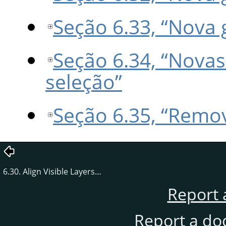
Seção 6.33, “Nova 
Seção 6.34, “Novas 
seleção”
Seção 6.35, “Remov
6.30. Align Visible Layers…
Report 
Report a do