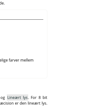
de.
gelige farver mellem
og
Lineært lys
. For 8 bit
ræcision er den lineært lys.