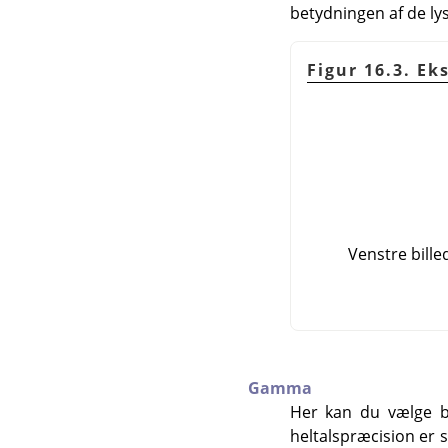
betydningen af de lys
Figur 16.3. E
Venstre bille
Gamma
Her kan du vælge b
heltalspræcision er s