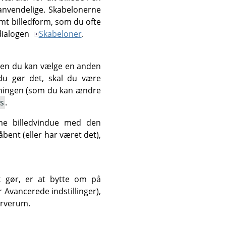
anvendelige. Skabelonerne
emt billedform, som du ofte
 dialogen
Skabeloner
.
men du kan vælge en anden
du gør det, skal du være
sningen (som du kan ændre
is
.
me billedvindue med den
åbent (eller har været det),
sk gør, er at bytte om på
r Avancerede indstillinger),
farverum.