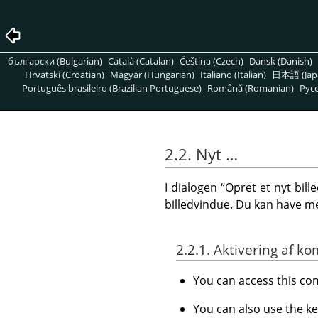
български (Bulgarian)
Català (Catalan)
Čeština (Czech)
Dansk (Danish)
Hrvatski (Croatian)
Magyar (Hungarian)
Italiano (Italian)
日本語 (Jap
Português brasileiro (Brazilian Portuguese)
Română (Romanian)
Pусс
2.2. Nyt …
I dialogen
“
Opret et nyt bill
billedvindue. Du kan have m
2.2.1. Aktivering af
You can access this 
You can also use the k