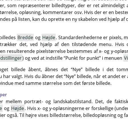
, som repræsenterer billedtyper, der er ret almindeligt 
størrelse, opløsning, kommentarer osv. Hvis der er en best
indes på listen, kan du oprette en ny skabelon ved hjælp af
billedes
Bredde
og
Højde
. Standardenhederne er pixels, 
etrækker det, ved hjælp af den tilstødende menu. Hvis 
n resulterende pixelstørrelse bestemmes af x- og y-oplø
stillinger
) og ved at indstille
“
Punkt for punkt
”
i menuen
V
oget billede åbent, åbnes det
“
Nye
”
billede i det tom
u har valgt. Hvis du åbner det
“
Nye
”
billede, når et andet er 
 vindue med samme størrelse som det første billede.
per
er mellem portræt- og landskabstilstand. Det, de fakti
e
og
Højde
. Hvis x- og y-opløsningerne er forskellige (unde
r også. Til højre vises billedstørrelse, billedopløsning og 