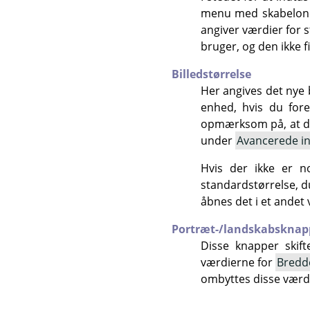
menu med skabeloner
angiver værdier for 
bruger, og den ikke f
Billedstørrelse
Her angives det nye 
enhed, hvis du for
opmærksom på, at de
under
Avancerede ind
Hvis der ikke er n
standardstørrelse, d
åbnes det i et andet
Portræt-/landskabsknap
Disse knapper skift
værdierne for
Bredd
ombyttes disse værdie