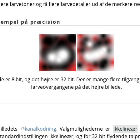
ere farvetoner og få flere farvedetaljer ud af de mørkere rø
ksempel på præcision
de er 8 bit, og det højre er 32 bit. Der er mange flere tilgæn
farveovergangene på det højre billede.
illedets
kanalkodning
. Valgmulighederne er
Ikkelineær
tandardindstillingen ikkelineær, og for 32 bit flydende talp