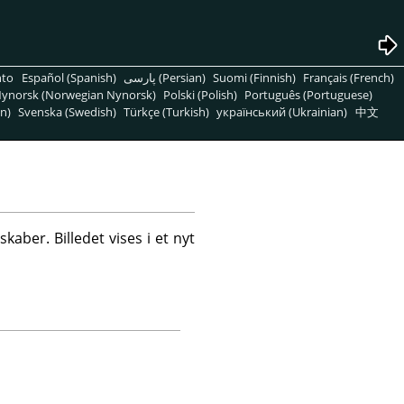
nto
Español (Spanish)
پارسی (Persian)
Suomi (Finnish)
Français (French)
ynorsk (Norwegian Nynorsk)
Polski (Polish)
Português (Portuguese)
n)
Svenska (Swedish)
Türkçe (Turkish)
український (Ukrainian)
中文
aber. Billedet vises i et nyt