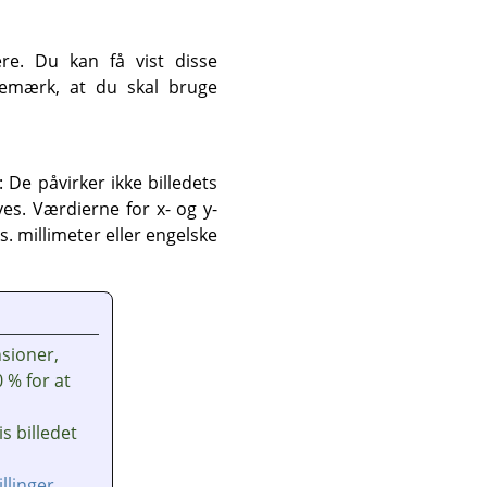
ere. Du kan få vist disse
Bemærk, at du skal bruge
De påvirker ikke billedets
ves. Værdierne for x- og y-
. millimeter eller engelske
sioner,
0 % for at
s billedet
illinger
.