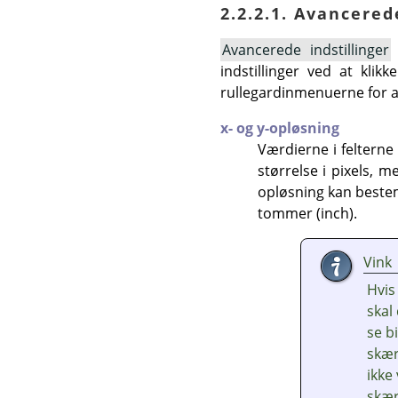
2.2.2.1. Avancered
Avancerede indstillinger
indstillinger ved at kli
rullegardinmenuerne for at 
x- og y-opløsning
Værdierne i feltern
størrelse i pixels, 
opløsning kan bestem
tommer (inch).
Vink
Hvis
skal
se b
skær
ikke
skæ