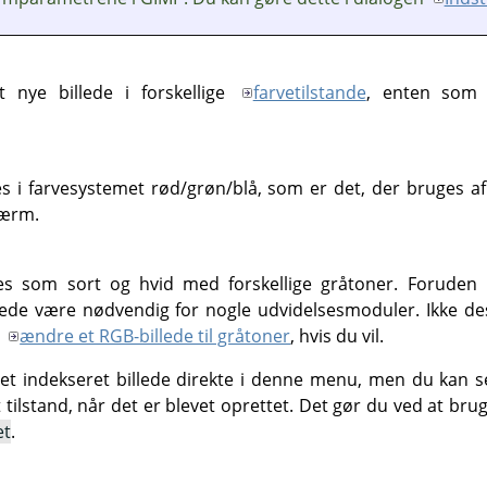
 nye billede i forskellige
farvetilstande
, enten som
tes i farvesystemet rød/grøn/blå, som er det, der bruges 
kærm.
tes som sort og hvid med forskellige gråtoner. Foruden 
lede være nødvendig for nogle udvidelsesmoduler. Ikke d
t
ændre et RGB-billede til gråtoner
, hvis du vil.
et indekseret billede direkte i denne menu, men du kan sel
ret tilstand, når det er blevet oprettet. Det gør du ved at
et
.