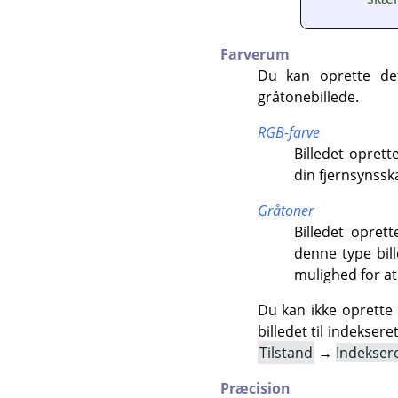
Farverum
Du kan oprette det
gråtonebillede.
RGB-farve
Billedet opret
din fjernsynss
Gråtoner
Billedet opret
denne type bil
mulighed for a
Du kan ikke oprette 
billedet til indekse
Tilstand
→
Indekser
Præcision