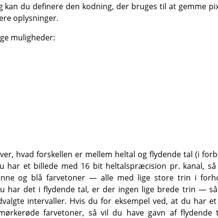
g kan du definere den kodning, der bruges til at gemme pix
lere oplysninger.
ige muligheder:
er, hvad forskellen er mellem heltal og flydende tal (i forb
du har et billede med 16 bit heltalspræcision pr. kanal, s
ønne og blå farvetoner — alle med lige store trin i forho
du har det i flydende tal, er der ingen lige brede trin — 
valgte intervaller. Hvis du for eksempel ved, at du har 
ørkerøde farvetoner, så vil du have gavn af flydende t