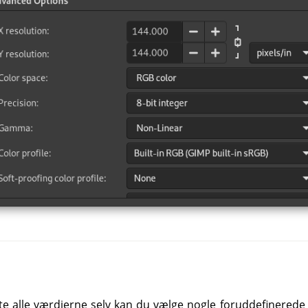
ste alle værdierne selv kan du vælge nogle foruddefinerede v