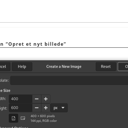
en
“
Opret et nyt billede
”