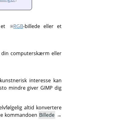
 et
RGB
-billede eller et
af din computerskærm eller
kunstnerisk interesse kan
esto mindre giver
GIMP
dig
vfølgelig altid konvertere
 bruge kommandoen
Billede
→