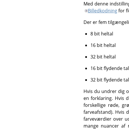
Med denne indstillin
Billedkodning
for f
Der er fem tilgængel
8 bit heltal
16 bit heltal
32 bit heltal
16 bit flydende tal
32 bit flydende tal
Hvis du undrer dig ov
en forklaring. Hvis 
forskellige røde, gr
farveafstand). Hvis 
farveværdier over ud
mange nuancer af m