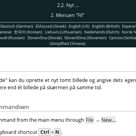
2.2. Nyt …
2. Menuen
“
Fil
”
Deutsch (German)
Ελληνικά (Greek)
English (US)
English (British)
Espera
anese)
한국어 (Korean)
Lietuvis (Lithuanian)
Nederlands (Dutch)
Norsk N
кий (Russian)
Slovenčina (Slovak)
Slovenščina (Slovenian)
Српски (Serbia
(Simplified Chinese)
ede
”
kan du oprette et nyt tomt billede og angive dets egensk
ere end ét billede på skærmen på samme tid.
 kommandoen
command from the main menu through
File
→
New…
.
eyboard shortcut
Ctrl
+
N
.