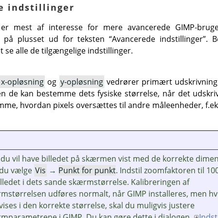
e indstillinger
er mest af interesse for mere avancerede
GIMP
-brug
kke på plusset ud for teksten
“
Avancerede indstillinger
”
. 
se alle de tilgængelige indstillinger.
e
x-opløsning
og
y-opløsning
vedrører primært udskrivning: 
men de kan bestemme dets fysiske størrelse, når det udskri
me, hvordan pixels oversættes til andre måleenheder, f.eks
 du vil have billedet på skærmen vist med de korrekte dimen
 du vælge
Vis
→
Punkt for punkt
. Indstil zoomfaktoren til 10
illedet i dets sande skærmstørrelse. Kalibreringen af
mstørrelsen udføres normalt, når
GIMP
installeres, men hvi
 vises i den korrekte størrelse, skal du muligvis justere
rmparametrene i
GIMP
. Du kan gøre dette i dialogen
Indst