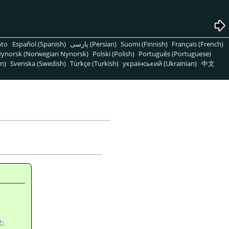
nto
Español (Spanish)
پارسی (Persian)
Suomi (Finnish)
Français (French)
ynorsk (Norwegian Nynorsk)
Polski (Polish)
Português (Portuguese)
n)
Svenska (Swedish)
Türkçe (Turkish)
український (Ukrainian)
中文
-