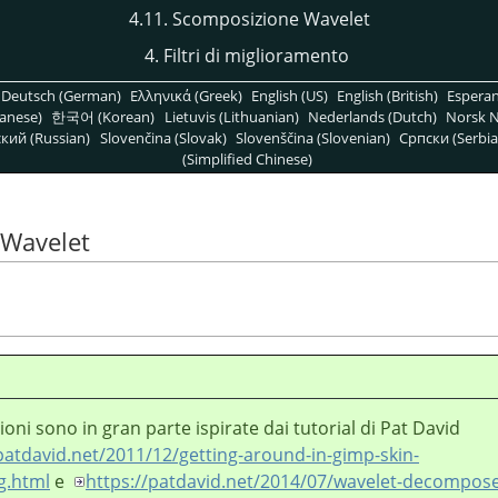
4.11. Scomposizione Wavelet
4. Filtri di miglioramento
Deutsch (German)
Ελληνικά (Greek)
English (US)
English (British)
Espera
anese)
한국어 (Korean)
Lietuvis (Lithuanian)
Nederlands (Dutch)
Norsk N
кий (Russian)
Slovenčina (Slovak)
Slovenščina (Slovenian)
Српски (Serbia
(Simplified Chinese)
 Wavelet
ioni sono in gran parte ispirate dai tutorial di Pat David
patdavid.net/2011/12/getting-around-in-gimp-skin-
g.html
e
https://patdavid.net/2014/07/wavelet-decompose