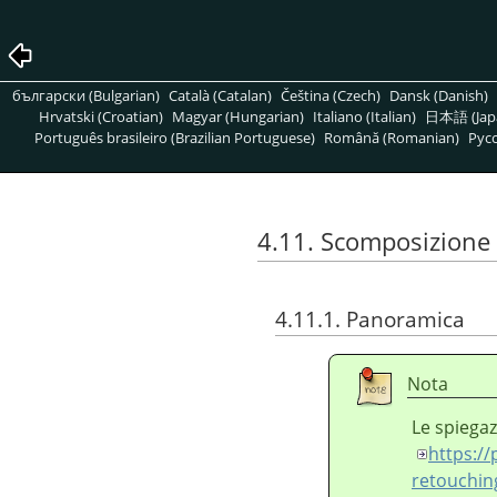
български (Bulgarian)
Català (Catalan)
Čeština (Czech)
Dansk (Danish)
Hrvatski (Croatian)
Magyar (Hungarian)
Italiano (Italian)
日本語 (Jap
Português brasileiro (Brazilian Portuguese)
Română (Romanian)
Pусс
4.11. Scomposizione
4.11.1. Panoramica
Nota
Le spiegaz
https://
retouchin