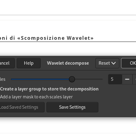
oni di
«
Scomposizione Wavelet
»