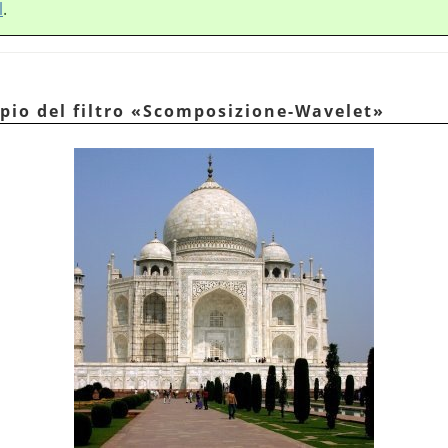
l
.
pio del filtro
«
Scomposizione-Wavelet
»