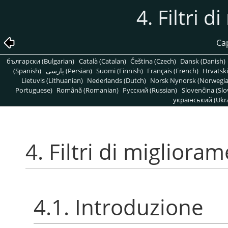
4. Filtri 
Cap
български (Bulgarian)
Català (Catalan)
Čeština (Czech)
Dansk (Danish)
(Spanish)
پارسی (Persian)
Suomi (Finnish)
Français (French)
Hrvatski
Lietuvis (Lithuanian)
Nederlands (Dutch)
Norsk Nynorsk (Norwegi
Portuguese)
Română (Romanian)
Pусский (Russian)
Slovenčina (Slo
український (Ukra
4. Filtri di migliora
4.1. Introduzione