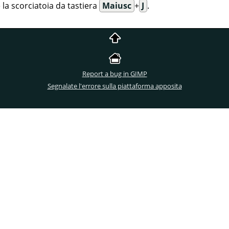
 la scorciatoia da tastiera
Maiusc
+
J
.
Report a bug in GIMP
Segnalate l'errore sulla piattaforma apposita