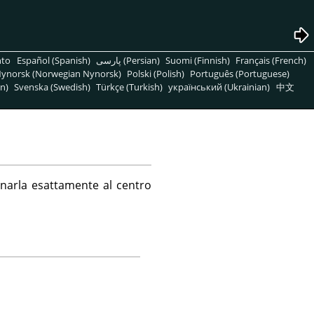
nto
Español (Spanish)
پارسی (Persian)
Suomi (Finnish)
Français (French)
ynorsk (Norwegian Nynorsk)
Polski (Polish)
Português (Portuguese)
n)
Svenska (Swedish)
Türkçe (Turkish)
український (Ukrainian)
中文
narla esattamente al centro