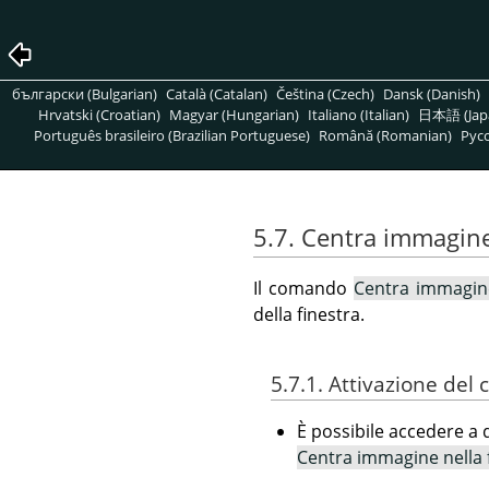
български (Bulgarian)
Català (Catalan)
Čeština (Czech)
Dansk (Danish)
Hrvatski (Croatian)
Magyar (Hungarian)
Italiano (Italian)
日本語 (Jap
Português brasileiro (Brazilian Portuguese)
Română (Romanian)
Pусс
5.7. Centra immagine
Il comando
Centra immagine
della finestra.
5.7.1. Attivazione de
È possibile accedere a
Centra immagine nella 