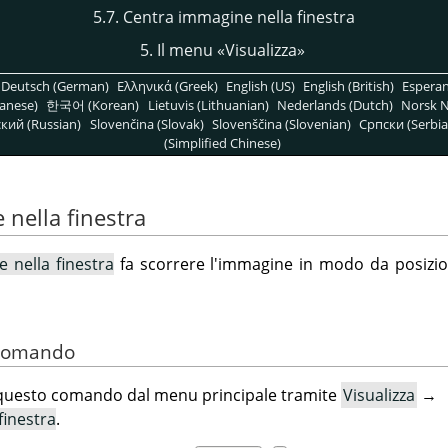
5.7. Centra immagine nella finestra
5. Il menu
«
Visualizza
»
Deutsch (German)
Ελληνικά (Greek)
English (US)
English (British)
Espera
anese)
한국어 (Korean)
Lietuvis (Lithuanian)
Nederlands (Dutch)
Norsk N
кий (Russian)
Slovenčina (Slovak)
Slovenščina (Slovenian)
Српски (Serbia
(Simplified Chinese)
 nella finestra
 nella finestra
fa scorrere l'immagine in modo da posizio
l comando
 questo comando dal menu principale tramite
Visualizza
→
finestra
.