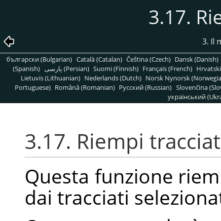
3.17. Ri
3. Il
български (Bulgarian)
Català (Catalan)
Čeština (Czech)
Dansk (Danish)
(Spanish)
پارسی (Persian)
Suomi (Finnish)
Français (French)
Hrvatski
Lietuvis (Lithuanian)
Nederlands (Dutch)
Norsk Nynorsk (Norwegi
Portuguese)
Română (Romanian)
Pусский (Russian)
Slovenčina (Slo
український (Ukra
3.17. Riempi tracciat
Questa funzione riemp
dai tracciati selezionat