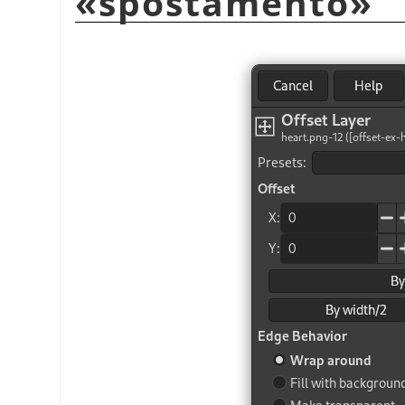
«
spostamento
»