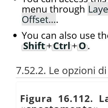
menu through
Laye
Offset…
.
You can also use t
Shift
+
Ctrl
+
O
.
7.52.2. Le opzioni d
Figura 16.112. L