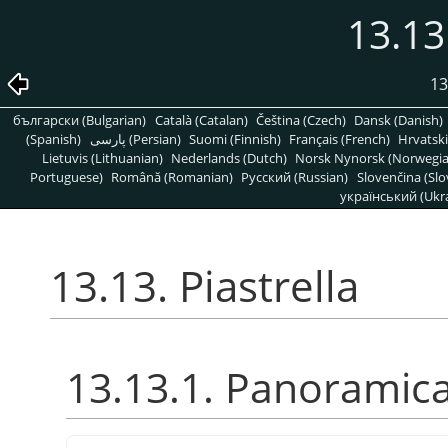
13.13.
13
български (Bulgarian)
Català (Catalan)
Čeština (Czech)
Dansk (Danish)
(Spanish)
پارسی (Persian)
Suomi (Finnish)
Français (French)
Hrvatski
Lietuvis (Lithuanian)
Nederlands (Dutch)
Norsk Nynorsk (Norwegi
Portuguese)
Română (Romanian)
Pусский (Russian)
Slovenčina (Slo
український (Ukra
13.13. Piastrella
13.13.1. Panoramic