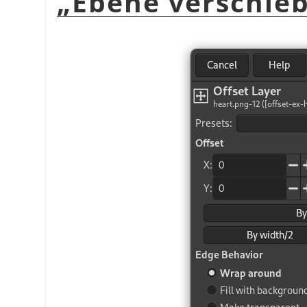
„
Ebene verschie