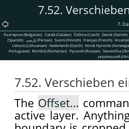
7.52. Verschieben
7. D
български (Bulgarian)
Català (Catalan)
Čeština (Czech)
Dansk (Danish)
(Spanish)
پارسی (Persian)
Suomi (Finnish)
Français (French)
Hrvatski
Lietuvis (Lithuanian)
Nederlands (Dutch)
Norsk Nynorsk (Norwegi
Portuguese)
Română (Romanian)
Pусский (Russian)
Slovenčina (Slo
український (Ukra
7.52. Verschieben ei
The
Offset…
command
active layer. Anythin
boundary is cropped