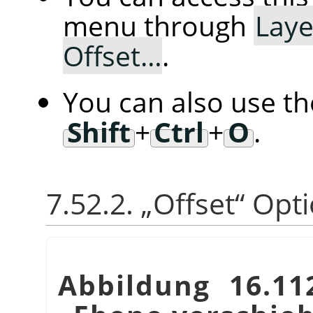
menu through
Laye
Offset…
.
You can also use t
Shift
+
Ctrl
+
O
.
7.52.2.
„
Offset
“
Opti
Abbildung 16.11