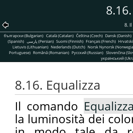
8.16.
8. 
български (Bulgarian)
Català (Catalan)
Čeština (Czech)
Dansk (Danish)
(Spanish)
پارسی (Persian)
Suomi (Finnish)
Français (French)
Hrvatski
Lietuvis (Lithuanian)
Nederlands (Dutch)
Norsk Nynorsk (Norwegi
Portuguese)
Română (Romanian)
Pусский (Russian)
Slovenčina (Slo
український (Ukra
8.16. Equalizza
Il comando
Equalizz
la luminosità dei color
in modo tale da re