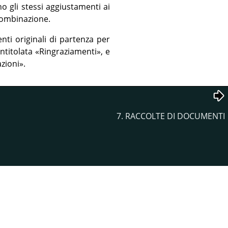
no gli stessi aggiustamenti ai
 combinazione.
ti originali di partenza per
intitolata
«
Ringraziamenti
»
, e
zioni
»
.
7. RACCOLTE DI DOCUMENTI