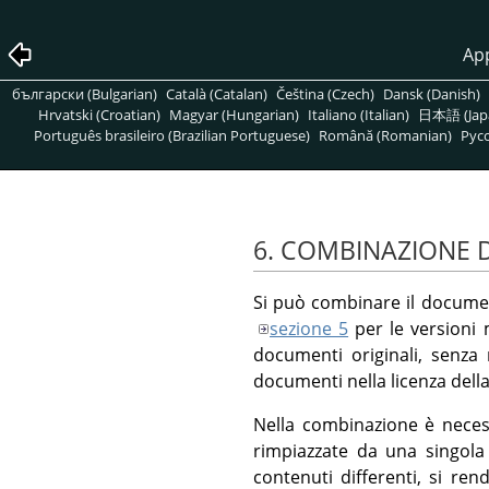
App
български (Bulgarian)
Català (Catalan)
Čeština (Czech)
Dansk (Danish)
Hrvatski (Croatian)
Magyar (Hungarian)
Italiano (Italian)
日本語 (Jap
Português brasileiro (Brazilian Portuguese)
Română (Romanian)
Pусс
6. COMBINAZIONE 
Si può combinare il document
sezione 5
per le versioni m
documenti originali, senza 
documenti nella licenza della
Nella combinazione è necess
rimpiazzate da una singola
contenuti differenti, si ren