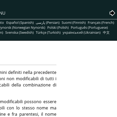
GNU
nto
Español (Spanish)
پارسی (Persian)
Suomi (Finnish)
Français (French)
ynorsk (Norwegian Nynorsk)
Polski (Polish)
Português (Portuguese)
n)
Svenska (Swedish)
Türkçe (Turkish)
український (Ukrainian)
中文
ini definiti nella precedente
ni non modificabili di tutti i
abili della combinazione di
 modificabili possono essere
abili con lo stesso nome ma
fine e fra parentesi, il nome