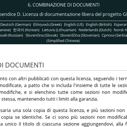
6. COMBINAZIONE DI DOCUMENTI
endice D. Licenza di documentazione libera del progetto 
Deutsch (German)
Ελληνικά (Greek)
English (US)
English (British)
Espera
anese)
한국어 (Korean)
Lietuvis (Lithuanian)
Nederlands (Dutch)
Norsk N
кий (Russian)
Slovenčina (Slovak)
Slovenščina (Slovenian)
Српски (Serbia
(Simplified Chinese)
DI DOCUMENTI
o con altri pubblicati con questa licenza, seguendo i term
odificate, a patto che si includa l'insieme di tutte le sezio
modifiche, e si elenchino tutte come sezioni non modific
 stessa, mantenendo tutti i limiti alla garanzia.
aria una sola copia di questa licenza, e più sezioni non
 copia se identiche. Se ci sono più sezioni non modific
da unico il titolo di ciascuna sezione aggiungendovi, alla 