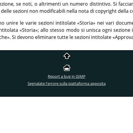
ezione, se noti, o altrimenti un numero distintivo. Si faccia
co delle sezioni non modificabili nella nota di copyright della
 unire le varie sezioni intitolate
«
Storia
»
nei vari documen
ntitolata
«
Storia
»
; allo stesso modo si unisca ogni sezione 
che
»
. Si devono eliminare tutte le sezioni intitolate
«
Approva
Report a bug in GIMP
Segnalate l'errore sulla piattaforma apposita