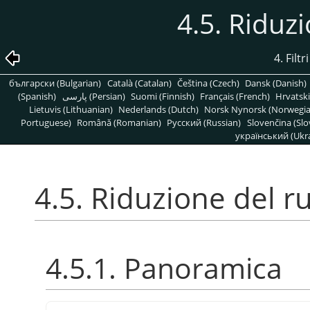
4.5. Riduz
4. Filt
български (Bulgarian)
Català (Catalan)
Čeština (Czech)
Dansk (Danish)
(Spanish)
پارسی (Persian)
Suomi (Finnish)
Français (French)
Hrvatski
Lietuvis (Lithuanian)
Nederlands (Dutch)
Norsk Nynorsk (Norwegi
Portuguese)
Română (Romanian)
Pусский (Russian)
Slovenčina (Slo
український (Ukra
4.5. Riduzione del 
4.5.1. Panoramica