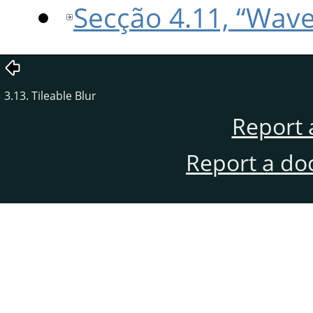
Secção 4.11, “Wav
3.13. Tileable Blur
Report 
Report a do