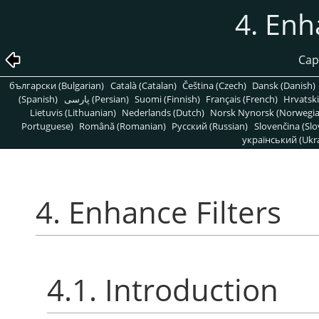
4. Enh
Capí
български (Bulgarian)
Català (Catalan)
Čeština (Czech)
Dansk (Danish)
(Spanish)
پارسی (Persian)
Suomi (Finnish)
Français (French)
Hrvatski
Lietuvis (Lithuanian)
Nederlands (Dutch)
Norsk Nynorsk (Norwegi
Portuguese)
Română (Romanian)
Pусский (Russian)
Slovenčina (Slo
український (Ukra
4. Enhance Filters
4.1. Introduction