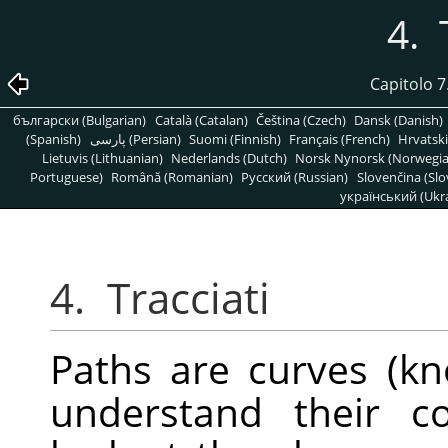
4.
Capitolo 
български (Bulgarian)
Català (Catalan)
Čeština (Czech)
Dansk (Danish)
(Spanish)
پارسی (Persian)
Suomi (Finnish)
Français (French)
Hrvatski
Lietuvis (Lithuanian)
Nederlands (Dutch)
Norsk Nynorsk (Norwegi
Portuguese)
Română (Romanian)
Pусский (Russian)
Slovenčina (Slo
український (Ukra
4.
Tracciati
Paths are curves (kn
understand their c