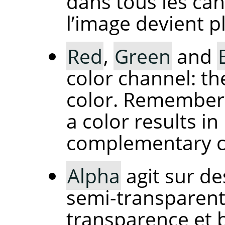
dans tous les can
l’image devient p
Red
,
Green
and
color channel: th
color. Remember 
a color results i
complementary c
Alpha
agit sur de
semi-transparents 
transparence et 