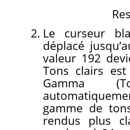
Res
Le curseur bla
déplacé jusqu’a
valeur 192 dev
Tons clairs es
Gamma (T
automatiquement
gamme de tons
rendus plus cl