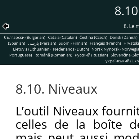
8.10
8. Le
български (Bulgarian)
Català (Catalan)
Čeština (Czech)
Dansk (Danish)
(Spanish)
پارسی (Persian)
Suomi (Finnish)
Français (French)
Hrvatski
Lietuvis (Lithuanian)
Nederlands (Dutch)
Norsk Nynorsk (Norwegi
Portuguese)
Română (Romanian)
Pусский (Russian)
Slovenčina (Slo
український (Ukra
8.10. Niveaux
L’outil Niveaux fourni
celles de la boîte 
mais peut aussi modi