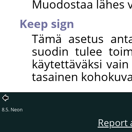
Muodostaa lähes v
Keep sign
Tämä asetus anta
suodin tulee toim
käytettäväksi vai
tasainen kohokuv
8.5. Neon
Report 