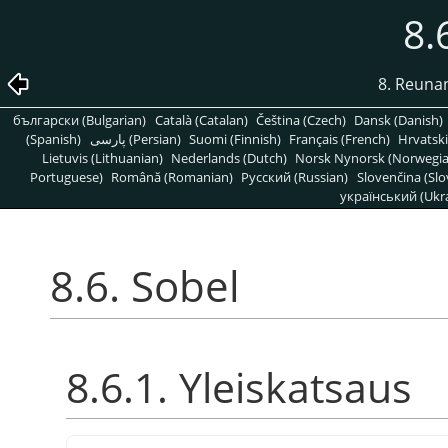
8.
8. Reuna
български (Bulgarian)
Català (Catalan)
Čeština (Czech)
Dansk (Danish)
(Spanish)
پارسی (Persian)
Suomi (Finnish)
Français (French)
Hrvatski
Lietuvis (Lithuanian)
Nederlands (Dutch)
Norsk Nynorsk (Norwegi
Portuguese)
Română (Romanian)
Pусский (Russian)
Slovenčina (Slo
український (Ukra
8.6. Sobel
8.6.1. Yleiskatsaus