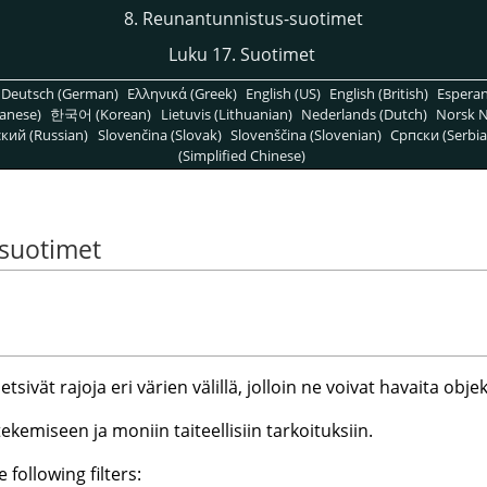
8. Reunantunnistus-suotimet
Luku 17. Suotimet
Deutsch (German)
Ελληνικά (Greek)
English (US)
English (British)
Espera
anese)
한국어 (Korean)
Lietuvis (Lithuanian)
Nederlands (Dutch)
Norsk N
кий (Russian)
Slovenčina (Slovak)
Slovenščina (Slovenian)
Српски (Serbia
(Simplified Chinese)
-suotimet
ivät rajoja eri värien välillä, jolloin ne voivat havaita objek
tekemiseen ja moniin taiteellisiin tarkoituksiin.
 following filters: