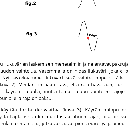
u liukuvärien laskemisen menetelmiin ja ne antavat paksuja 
kuuden vaihtelua. Vasemmalla on hidas liukuväri, joka ei o
 Nyt laskekaamme liukuväri sekä vaihtelunopeus tälle r
uva 2). Meidän on päätettävä, että raja havaitaan, kun l
on käyrän huipulla, mutta tämä huippu vaihtelee rajojen
un alle ja raja on paksu.
 käyttää toista derivaattaa (kuva 3). Käyrän huippu on
yystä Laplace suodin muodostaa ohuen rajan, joka on vain
nkin useita nollia, jotka vastaavat pientä väreilyä ja aiheut