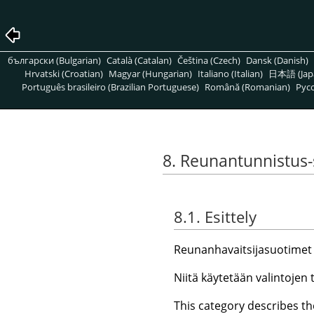
български (Bulgarian)
Català (Catalan)
Čeština (Czech)
Dansk (Danish)
Hrvatski (Croatian)
Magyar (Hungarian)
Italiano (Italian)
日本語 (Jap
Português brasileiro (Brazilian Portuguese)
Română (Romanian)
Pусс
8. Reunantunnistus
8.1. Esittely
Reunanhavaitsijasuotimet ets
Niitä käytetään valintojen 
This category describes the