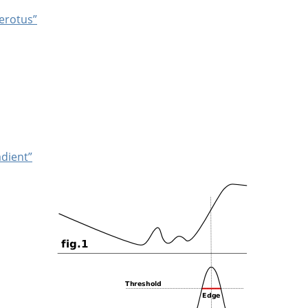
 erotus”
adient”