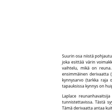
Suurin osa niistä pohjautu
joka esittää värin voimak
vaihtelu, mikä on reuna.
ensimmäinen derivaatta (k
kynnysarvo (tarkka raja 
tapauksissa kynnys on huip
Laplace reunanhavaitsija
tunnistettavissa. Tästä s
Tämä derivaatta antaa kuite