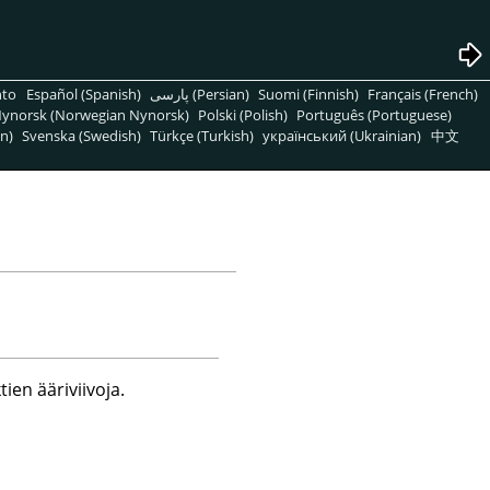
nto
Español (Spanish)
پارسی (Persian)
Suomi (Finnish)
Français (French)
ynorsk (Norwegian Nynorsk)
Polski (Polish)
Português (Portuguese)
n)
Svenska (Swedish)
Türkçe (Turkish)
український (Ukrainian)
中文
tien ääriviivoja.