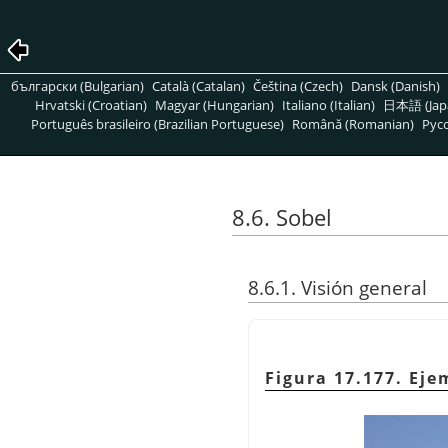
български (Bulgarian)
Català (Catalan)
Čeština (Czech)
Dansk (Danish)
Hrvatski (Croatian)
Magyar (Hungarian)
Italiano (Italian)
日本語 (Jap
Português brasileiro (Brazilian Portuguese)
Română (Romanian)
Pусс
8.6. Sobel
8.6.1. Visión general
Figura 17.177. Eje