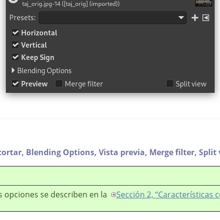
cortar,
Blending Options,
Vista previa,
Merge filter,
Split
s opciones se describen en la
Sección 2, “Características