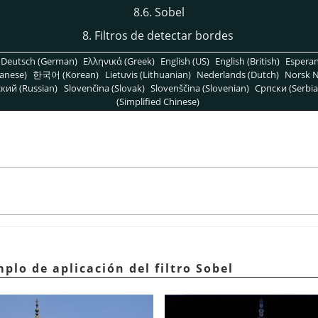
8.6. Sobel
8. Filtros de detectar bordes
Deutsch (German)
Ελληνικά (Greek)
English (US)
English (British)
Espera
anese)
한국어 (Korean)
Lietuvis (Lithuanian)
Nederlands (Dutch)
Norsk N
кий (Russian)
Slovenčina (Slovak)
Slovenščina (Slovenian)
Српски (Serbia
(Simplified Chinese)
mplo de aplicación del filtro Sobel