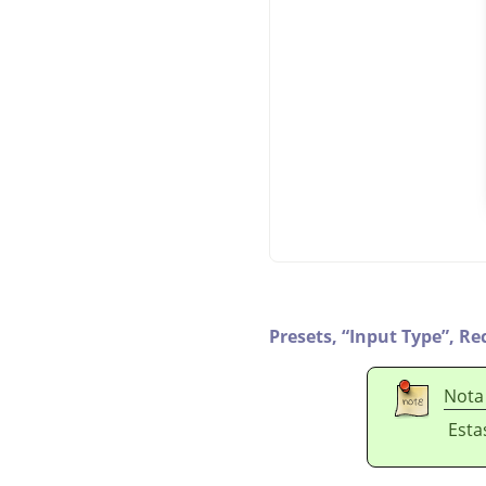
Presets,
“
Input Type
”
,
Re
Nota
Esta