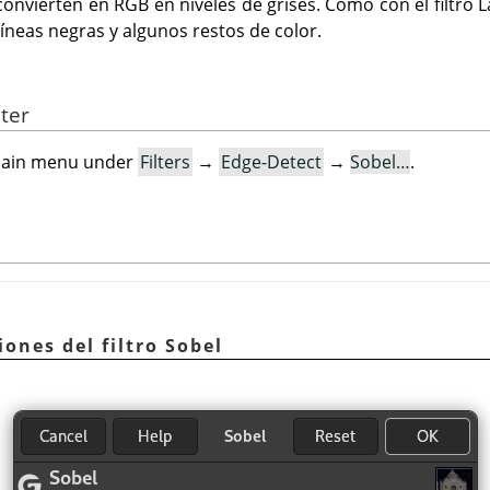
onvierten en RGB en niveles de grises. Como con el filtro L
íneas negras y algunos restos de color.
lter
e main menu under
Filters
→
Edge-Detect
→
Sobel…
.
iones del filtro Sobel