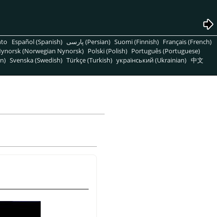
nto
Español (Spanish)
پارسی (Persian)
Suomi (Finnish)
Français (French)
ynorsk (Norwegian Nynorsk)
Polski (Polish)
Português (Portuguese)
n)
Svenska (Swedish)
Türkçe (Turkish)
український (Ukrainian)
中文