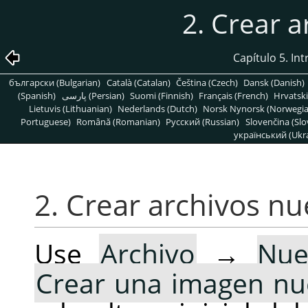
2. Crear 
Capítulo 5. In
български (Bulgarian)
Català (Catalan)
Čeština (Czech)
Dansk (Danish)
(Spanish)
پارسی (Persian)
Suomi (Finnish)
Français (French)
Hrvatski
Lietuvis (Lithuanian)
Nederlands (Dutch)
Norsk Nynorsk (Norwegi
Portuguese)
Română (Romanian)
Pусский (Russian)
Slovenčina (Slo
український (Ukra
2. Crear archivos n
Use
Archivo
→
Nue
Crear una imagen nu