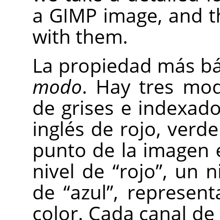
a
GIMP
image, and t
with them.
La propiedad más ba
modo
. Hay tres mod
de grises e indexado
inglés de rojo, verd
punto de la imagen 
nivel de
“
rojo
”
, un n
de
“
azul
”
, represen
color. Cada canal de 