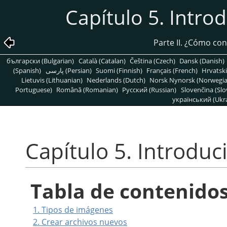
Capítulo 5. Intro
Parte II. ¿Cómo co
български (Bulgarian)
Català (Catalan)
Čeština (Czech)
Dansk (Danish)
(Spanish)
پارسی (Persian)
Suomi (Finnish)
Français (French)
Hrvatski
Lietuvis (Lithuanian)
Nederlands (Dutch)
Norsk Nynorsk (Norwegi
Portuguese)
Română (Romanian)
Pусский (Russian)
Slovenčina (Slo
український (Ukra
Capítulo 5. Introdu
Tabla de contenido
1. Tipos de imágenes
2. Crear archivos nuevos