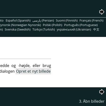
nto
Español (Spanish)
پارسی (Persian)
Suomi (Finnish)
Français (French)
ynorsk (Norwegian Nynorsk)
Polski (Polish)
Português (Portuguese)
n)
Svenska (Swedish)
Türkçe (Turkish)
український (Ukrainian)
中文
redde og -højde, eller brug
 dialogen
Opret et nyt billede
3. Åbn billeder