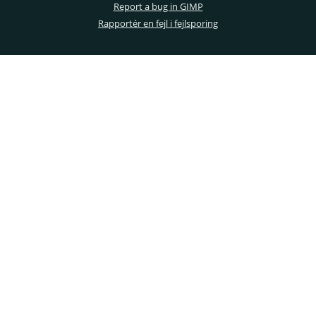
Report a bug in GIMP
Rapportér en fejl i fejlsporing