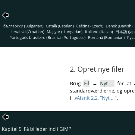
български (Bulgarian)
Català (Catalan)
Čeština (Czech)
Dansk (Danish)
Hrvatski (Croatian)
Magyar (Hungarian)
Italiano (Italian)
日本語 (Jap
Português brasileiro (Brazilian Portuguese)
Română (Romanian)
Pусс
2. Opret nye filer
Brug
Fil
→
Nyt …
for at 
standardværdierne, og opret 
i
Afsnit 2.2, “Nyt …”
.
Kapitel 5. Få billeder ind i GIMP