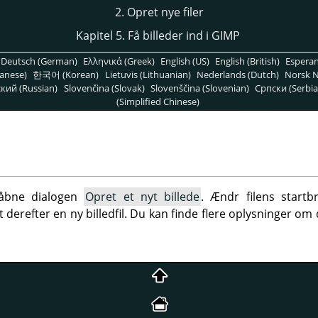
2. Opret nye filer
Kapitel 5. Få billeder ind i GIMP
Deutsch (German)
Ελληνικά (Greek)
English (US)
English (British)
Espera
anese)
한국어 (Korean)
Lietuvis (Lithuanian)
Nederlands (Dutch)
Norsk N
кий (Russian)
Slovenčina (Slovak)
Slovenščina (Slovenian)
Српски (Serbia
(Simplified Chinese)
åbne dialogen
Opret et nyt billede
. Ændr filens startb
derefter en ny billedfil. Du kan finde flere oplysninger om