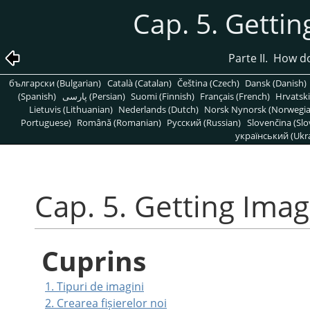
Cap. 5. Getti
Parte II. How 
български (Bulgarian)
Català (Catalan)
Čeština (Czech)
Dansk (Danish)
(Spanish)
پارسی (Persian)
Suomi (Finnish)
Français (French)
Hrvatski
Lietuvis (Lithuanian)
Nederlands (Dutch)
Norsk Nynorsk (Norwegi
Portuguese)
Română (Romanian)
Pусский (Russian)
Slovenčina (Slo
український (Ukra
Cap. 5. Getting Ima
Cuprins
1. Tipuri de imagini
2. Crearea fișierelor noi