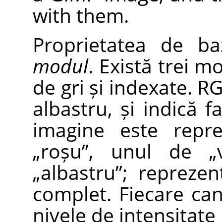
with them.
Proprietatea de ba
modul
. Există trei m
de gri și indexate. R
albastru, și indică f
imagine este repr
„
roșu
”
, unul de
„
„
albastru
”
; repreze
complet. Fiecare ca
nivele de intensitate 