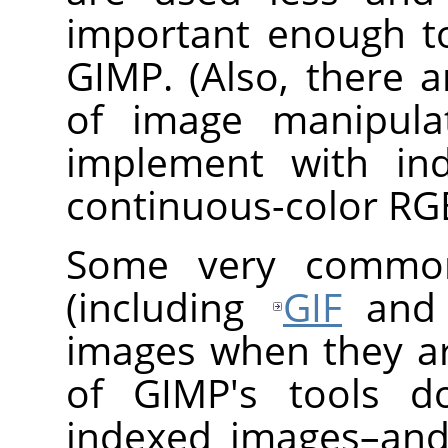
important enough t
GIMP
. (Also, there 
of image manipulat
implement with in
continuous-color RG
Some very commonl
(including
GIF
an
images when they a
of
GIMP
's tools d
indexed images–and